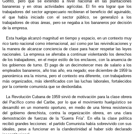
Golfito, pero que se extendió a nivel nacional en las plantaciones
bananeras y en otras actividades agrícolas. El fin era lograr que los
trabajadores del sector agropecuario recibieran el beneficio del aguinaldo,
el que había iniciado con el sector público, se generalizó a los
trabajadores de otras áreas, pero se negaba a los bananeros por decisión
de la empresa.
Esta huelga alcanzó magnitud en tiempo y espacio, en un contexto muy
rico tanto nacional como internacional, así como por las reivindicaciones y
la manera de alcanzar conciencia de clase para hacer respetar las leyes
nacionales. La empresa se aferraba a continuar violentando los derechos
de los trabajadores, en el mejor estilo de los enclaves, con la anuencia de
los gobiernos de turno. El pago de un decimotercer mes de salario a los
empleados bananeros, año tras año, era negado; ese diciembre de 1959 la
panorámica era la misma, pero el contexto era diferente, con trabajadores
más organizados, más identificados con las luchas laborales, fortalecidos
por la corriente comunista que se desbordaba.
La Revolución Cubana de 1959 sirvió de motivación para la clase obrera
del Pacífico como del Caribe, por lo que el movimiento huelguístico se
desarrolló en un momento oportuno, en medio de una férrea resistencia
del gobierno derechista, contra la organización obrera, en una clara
demostración de fuerzas de la “Guerra Fría”. En ella la clase política
recibió grandes lecciones: el partido Comunista había sobrevivido con sus
ideales, pese a funcionar en la clandestinidad al haber sido declarado