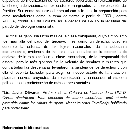
capacidad de movilización de los sectores populares, el reforzamiento de
la ideología de izquierda en los sectores marginados, la consolidación del
Pacífico Sur como baluarte del comunismo a la tica, la preparación para
otros movimientos como la toma de tierras a partir de 1960 , contra
ALCOA, contra la Osa Forestal en la década de 1970 y la legalidad del
partido de ideología comunista.
Al final se ganó una lucha más de la clase trabajadora, cuyo simbolismo
fue más allá del pago del treceavo mes como un derecho, puso en
concreto la defensa de las leyes nacionales, de la soberanía
costarricense; evidencia de las injusticias sociales de la economía de
enclave, de la explotación a la clase trabajadora, de la irresponsabilidad
estatal; pero lo más glorioso fue la valentía de hombres y mujeres que
contra todas las desventajas levantaron la bandera de los derechos y con
ella el espíritu luchador para exigir un nuevo estado de la situación,
plasmar nuevos proyectos de reivindicación y enriquecer el sistema
político con la participación de más actores sociales.
*
Lic. Javier Olivares
. Profesor de la Cátedra de Historia de la UNED.
Correo electrónico:
Esta dirección de correo electrónico está siendo
protegida contra los robots de spam. Necesita tener JavaScript habilitado
para poder verlo.
Referencias bibliográficas