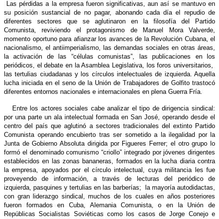
Las pérdidas a la empresa fueron significativas, aun así se mantuvo en
su posición sustancial de no pagar, abonando cada día el repudio de
diferentes sectores que se aglutinaron en la filosofía del Partido
Comunista, reviviendo el protagonismo de Manuel Mora Valverde,
momento oportuno para afianzar los avances de la Revolución Cubana, el
nacionalismo, el antiimperialismo, las demandas sociales en otras áreas,
la activación de las “células comunistas”, las publicaciones en los
periódicos, el debate en la Asamblea Legislativa, los foros universitarios,
las tertulias ciudadanas y los círculos intelectuales de izquierda. Aquella
lucha iniciada en el seno de la Unión de Trabajadores de Golfito trastocó
diferentes entornos nacionales e internacionales en plena Guerra Fría.
Entre los actores sociales cabe analizar el tipo de dirigencia sindical:
por una parte un ala intelectual formada en San José, operando desde el
centro del país que aglutinó a sectores tradicionales del extinto Partido
Comunista operando encubierto tras ser sometido a la ilegalidad por la
Junta de Gobierno Absoluta dirigida por Figueres Ferrer; el otro grupo lo
formó el denominado comunismo “criollo” integrado por jóvenes dirigentes
establecidos en las zonas bananeras, formados en la lucha diaria contra
la empresa, apoyados por el círculo intelectual, cuya militancia les fue
proveyendo de información, a través de lecturas del periódico de
izquierda, pasquines y tertulias en las barberías; la mayoría autodidactas,
con gran liderazgo sindical, muchos de los cuales en años posteriores
fueron formados en Cuba, Alemania Comunista, o en la Unión de
Repúblicas Socialistas Soviéticas como los casos de Jorge Conejo e