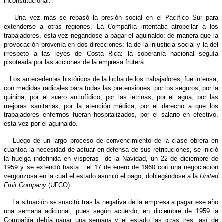
inconstitucional.
Una vez más se rebasó la presión social en el Pacífico Sur para
extenderse a otras regiones. La Compañía intentaba atropellar a los
trabajadores, esta vez negándose a pagar el aguinaldo; de manera que la
provocación provenía en dos direcciones: la de la injusticia social y la del
irrespeto a las leyes de Costa Rica; la soberanía nacional seguía
pisoteada por las acciones de la empresa frutera.
Los antecedentes históricos de la lucha de los trabajadores, fue intensa,
con medidas radicales para todas las pretensiones: por los seguros, por la
quinina, por el suero antiofídico, por las letrinas, por el agua, por las
mejoras sanitarias, por la atención médica, por el derecho a que los
trabajadores enfermos fueran hospitalizados, por el salario en efectivo,
esta vez por el aguinaldo.
Luego de un largo proceso de convencimiento de la clase obrera en
cuantoa la necesidad de actuar en defensa de sus retribuciones, se inició
la huelga indefinida en vísperas de la Navidad, un 22 de diciembre de
1959 y se extendió hasta el 17 de enero de 1960 con una negociación
vergonzosa en la cual el estado asumió el pago, doblegándose a la
United
Fruit Company
(UFCO).
La situación se suscitó tras la negativa de la empresa a pagar ese año
una semana adicional, pues según acuerdo, en diciembre de 1959 la
Compañía debía pagar una semana y el estado las otras tres, así de