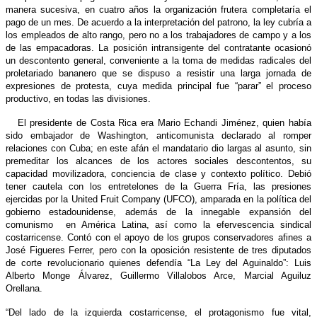
manera sucesiva, en cuatro años la organización frutera completaría el
pago de un mes. De acuerdo a la interpretación del patrono, la ley cubría a
los empleados de alto rango, pero no a los trabajadores de campo y a los
de las empacadoras. La posición intransigente del contratante ocasionó
un descontento general, conveniente a la toma de medidas radicales del
proletariado bananero que se dispuso a resistir una larga jornada de
expresiones de protesta, cuya medida principal fue “parar” el proceso
productivo, en todas las divisiones.
El presidente de Costa Rica era Mario Echandi Jiménez, quien había
sido embajador de Washington, anticomunista declarado al romper
relaciones con Cuba; en este afán el mandatario dio largas al asunto, sin
premeditar los alcances de los actores sociales descontentos, su
capacidad movilizadora, conciencia de clase y contexto político. Debió
tener cautela con los entretelones de la Guerra Fría, las presiones
ejercidas por la United Fruit Company (UFCO), amparada en la política del
gobierno estadounidense, además de la innegable expansión del
comunismo en América Latina, así como la efervescencia sindical
costarricense. Contó con el apoyo de los grupos conservadores afines a
José Figueres Ferrer, pero con la oposición resistente de tres diputados
de corte revolucionario quienes defendía “La Ley del Aguinaldo”: Luis
Alberto Monge Álvarez, Guillermo Villalobos Arce, Marcial Aguiluz
Orellana.
“Del lado de la izquierda costarricense, el protagonismo fue vital,