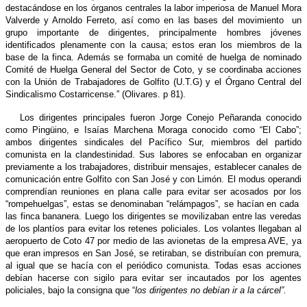
destacándose en los órganos centrales la labor imperiosa de Manuel Mora
Valverde y Arnoldo Ferreto, así como en las bases del movimiento un
grupo importante de dirigentes, principalmente hombres jóvenes
identificados plenamente con la causa; estos eran los miembros de la
base de la finca. Además se formaba un comité de huelga de nominado
Comité de Huelga General del Sector de Coto, y se coordinaba acciones
con la Unión de Trabajadores de Golfito (U.T.G) y el Órgano Central del
Sindicalismo Costarricense.” (Olivares. p 81).
Los dirigentes principales fueron Jorge Conejo Peñaranda conocido
como Pingüino, e Isaías Marchena Moraga conocido como “El Cabo”;
ambos dirigentes sindicales del Pacífico Sur, miembros del partido
comunista en la clandestinidad. Sus labores se enfocaban en organizar
previamente a los trabajadores, distribuir mensajes, establecer canales de
comunicación entre Golfito con San José y con Limón. El modus operandi
comprendían reuniones en plana calle para evitar ser acosados por los
“rompehuelgas”, estas se denominaban “relámpagos”, se hacían en cada
las finca bananera. Luego los dirigentes se movilizaban entre las veredas
de los plantíos para evitar los retenes policiales. Los volantes llegaban al
aeropuerto de Coto 47 por medio de las avionetas de la empresa AVE, ya
que eran impresos en San José, se retiraban, se distribuían con premura,
al igual que se hacía con el periódico comunista. Todas esas acciones
debían hacerse con sigilo para evitar ser incautados por los agentes
policiales, bajo la consigna que “
los dirigentes no debían ir a la cárcel”.