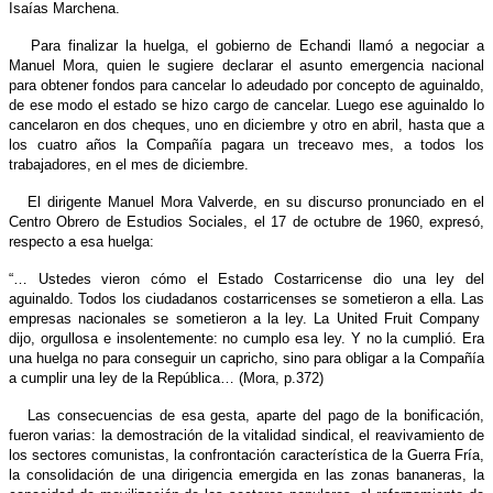
Isaías Marchena.
Para finalizar la huelga, el gobierno de Echandi llamó a negociar a
Manuel Mora, quien le sugiere declarar el asunto emergencia nacional
para obtener fondos para cancelar lo adeudado por concepto de aguinaldo,
de ese modo el estado se hizo cargo de cancelar. Luego ese aguinaldo lo
cancelaron en dos cheques, uno en diciembre y otro en abril, hasta que a
los cuatro años la Compañía pagara un treceavo mes, a todos los
trabajadores, en el mes de diciembre.
El dirigente Manuel Mora Valverde, en su discurso pronunciado en el
Centro Obrero de Estudios Sociales, el 17 de octubre de 1960, expresó,
respecto a esa huelga:
“… Ustedes vieron cómo el Estado Costarricense dio una ley del
aguinaldo. Todos los ciudadanos costarricenses se sometieron a ella. Las
empresas nacionales se sometieron a la ley. La United Fruit Company
dijo, orgullosa e insolentemente: no cumplo esa ley. Y no la cumplió. Era
una huelga no para conseguir un capricho, sino para obligar a la Compañía
a cumplir una ley de la República… (Mora, p.372)
Las consecuencias de esa gesta, aparte del pago de la bonificación,
fueron varias: la demostración de la vitalidad sindical, el reavivamiento de
los sectores comunistas, la confrontación característica de la Guerra Fría,
la consolidación de una dirigencia emergida en las zonas bananeras, la