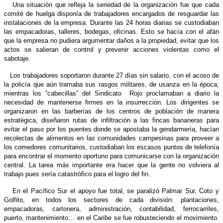
Una situación que refleja la seriedad de la organización fue que cada
comité de huelga disponía de trabajadores encargados de resguardar las
instalaciones de la empresa. Durante las 24 horas diarias se custodiaban
las empacadoras, talleres, bodegas, oficinas. Esto se hacía con el afán
que la empresa no pudiera argumentar daños a la propiedad, evitar que los
actos se salieran de control y prevenir acciones violentas como el
sabotaje.
Los trabajadores soportaron durante 27 días sin salario, con el acoso de
la policía que aún tramaba sus rasgos militares, de usanza en la época;
mientras los “cabecillas” del Sindicato Rojo proclamaban a diario la
necesidad de mantenerse firmes en la insurrección. Los dirigentes se
organizaron en las barberías de los centros de población de manera
estratégica, diseñaron rutas de infiltración a las fincas bananeras para
evitar el paso por los puentes donde se apostaba la gendarmería, hacían
recolectas de alimentos en las comunidades campesinas para proveer a
los comedores comunitarios, custodiaban los escasos puntos de telefonía
para encontrar el momento oportuno para comunicarse con la organización
central. La tarea más importante era hacer que la gente no volviera al
trabajo pues sería catastrófico para el logro del fin.
En el Pacífico Sur el apoyo fue total, se paralizó Palmar Sur, Coto y
Golfito, en todos los sectores de cada división: plantaciones,
empacadoras, cartonera, administración, contabilidad, ferrocarriles,
puerto, mantenimiento… en el Caribe se fue robusteciendo el movimiento.