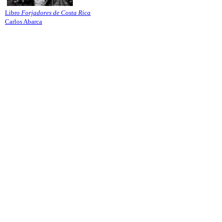
Libro
Forjadores de Costa Rica
Carlos Abarca
UNIVERSIDAD ESTATAL A DISTANCIA
Escuela de Ciencias Sociales y Humanidades | Edificio C | San
José | Tercer piso | Oficina - 311
(506) 2224-8394 o 2527-2000 | Ext: 2371 |
Apartado postal
1143-1100 Tibás