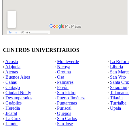
CENTROS UNIVERSITARIOS
›
Acosta
›
Monteverde
›
La Refor
›
Alajuela
›
Nicoya
›
Liberia
›
Atenas
›
Orotina
›
San Marc
›
Buenos Aires
›
Osa
›
San Vito
›
Cañas
›
Palmares
›
Santa Cru
›
Cartago
›
Pavón
›
Sarapiquí
›
Ciudad Neilly
›
San Isidro
›
Talamanc
›
Desamparados
›
Puerto Jiménez
›
Tilarán
›
Guápiles
›
Puntarenas
›
Turrialba
›
Heredia
›
Puriscal
›
Upala
›
Jicaral
›
Quepos
›
La Cruz
›
San Carlos
›
Limón
›
San José