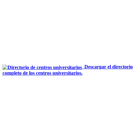
Descargar el directorio
completo de los centros universitarios.
UNIVERSIDAD ESTATAL A DISTANCIA
Escuela de Ciencias Sociales y Humanidades | Edificio C | San
José | Tercer piso | Oficina - 311
(506) 2224-8394 o 2527-2000 | Ext: 2371 |
Apartado postal
1143-1100 Tibás