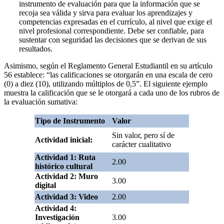
instrumento de evaluación para que la información que se
recoja sea válida y sirva para evaluar los aprendizajes y
competencias expresadas en el currículo, al nivel que exige el
nivel profesional correspondiente. Debe ser confiable, para
sustentar con seguridad las decisiones que se derivan de sus
resultados.
Asimismo, según el Reglamento General Estudiantil en su artículo
56 establece: “las calificaciones se otorgarán en una escala de cero
(0) a diez (10), utilizando múltiplos de 0,5”. El siguiente ejemplo
muestra la calificación que se le otorgará a cada uno de los rubros de
la evaluación sumativa:
Tipo de Instrumento
Valor
Sin valor, pero sí de
Actividad inicial:
carácter cualitativo
Actividad 1: Ruta
2.00
histórico cultural
Actividad 2: Muro
3.00
digital
Actividad 3: Video
2.00
Actividad 4:
Investigación
3.00