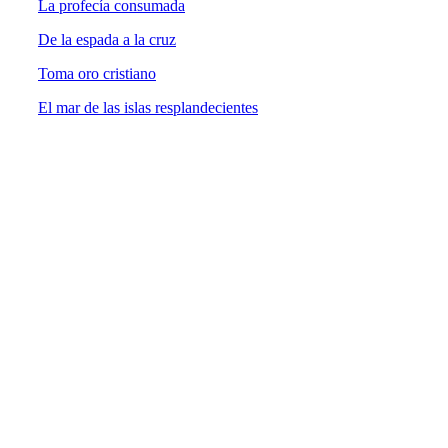
La profecía consumada
De la espada a la cruz
Toma oro cristiano
El mar de las islas resplandecientes
UNIVERSIDAD ESTATAL A DISTANCIA
Escuela de Ciencias Sociales y Humanidades | Edificio C | San
José | Tercer piso | Oficina - 311
(506) 2224-8394 o 2527-2000 | Ext: 2371 |
Apartado postal
1143-1100 Tibás