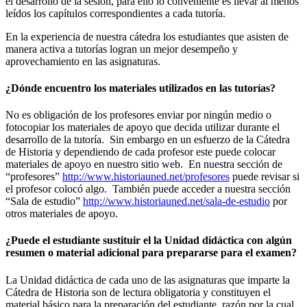
el desarrollo de la sesión, para ello lo conveniente es llevar al menos
leídos los capítulos correspondientes a cada tutoría.
En la experiencia de nuestra cátedra los estudiantes que asisten de
manera activa a tutorías logran un mejor desempeño y
aprovechamiento en las asignaturas.
¿Dónde encuentro los materiales utilizados en las tutorías?
No es obligación de los profesores enviar por ningún medio o
fotocopiar los materiales de apoyo que decida utilizar durante el
desarrollo de la tutoría. Sin embargo en un esfuerzo de la Cátedra
de Historia y dependiendo de cada profesor este puede colocar
materiales de apoyo en nuestro sitio web. En nuestra sección de
“profesores”
http://www.historiauned.net/profesores
puede revisar si
el profesor colocó algo. También puede acceder a nuestra sección
“Sala de estudio”
http://www.historiauned.net/sala-de-estudio
por
otros materiales de apoyo.
¿Puede el estudiante sustituir el la Unidad didáctica con algún
resumen o material adicional para prepararse para el examen?
La Unidad didáctica de cada uno de las asignaturas que imparte la
Cátedra de Historia son de lectura obligatoria y constituyen el
material básico para la preparación del estudiante, razón por la cual