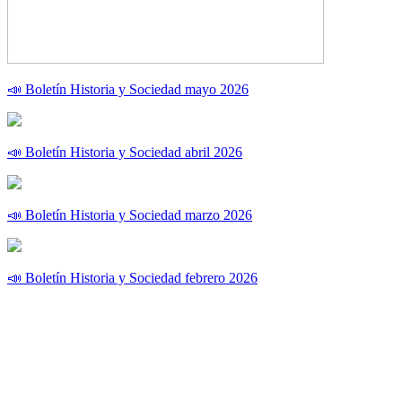
📣 Boletín Historia y Sociedad mayo 2026
📣 Boletín Historia y Sociedad abril 2026
📣 Boletín Historia y Sociedad marzo 2026
📣 Boletín Historia y Sociedad febrero 2026
UNIVERSIDAD ESTATAL A DISTANCIA
Escuela de Ciencias Sociales y Humanidades | Edificio C | San
José | Tercer piso | Oficina - 311
(506) 2224-8394 o 2527-2000 | Ext: 2371 |
Apartado postal