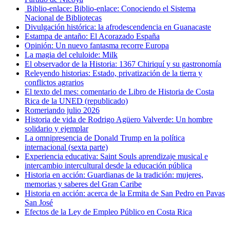
Biblio-enlace: Biblio-enlace: Conociendo el Sistema
Nacional de Bibliotecas
Divulgación histórica: la afrodescendencia en Guanacaste
Estampa de antaño: El Acorazado España
Opinión: Un nuevo fantasma recorre Europa
La magia del celuloide: Milk
El observador de la Historia: 1367 Chiriquí y su gastronomía
Releyendo historias: Estado, privatización de la tierra y
conflictos agrarios
El texto del mes: comentario de Libro de Historia de Costa
Rica de la UNED (republicado)
Romeriando julio 2026
Historia de vida de Rodrigo Agüero Valverde: Un hombre
solidario y ejemplar
La omnipresencia de Donald Trump en la política
internacional (sexta parte)
Experiencia educativa: Saint Souls aprendizaje musical e
intercambio intercultural desde la educación pública
Historia en acción: Guardianas de la tradición: mujeres,
memorias y saberes del Gran Caribe
Historia en acción: acerca de la Ermita de San Pedro en Pavas
San José
Efectos de la Ley de Empleo Público en Costa Rica