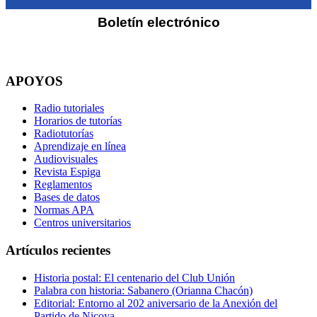
Boletín electrónico
APOYOS
Radio tutoriales
Horarios de tutorías
Radiotutorías
Aprendizaje en línea
Audiovisuales
Revista Espiga
Reglamentos
Bases de datos
Normas APA
Centros universitarios
Artículos recientes
Historia postal: El centenario del Club Unión
Palabra con historia: Sabanero (Orianna Chacón)
Editorial: Entorno al 202 aniversario de la Anexión del
Partido de Nicoya