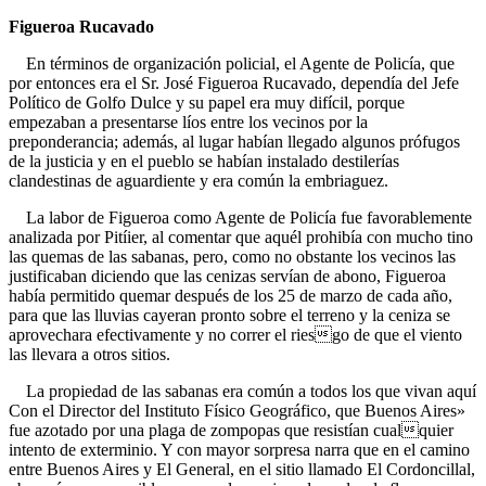
Figueroa Rucavado
En términos de organización policial, el Agente de Policía, que
por entonces era el Sr. José Figueroa Rucavado, dependía del Jefe
Político de Golfo Dulce y su papel era muy difícil, porque
empezaban a presentarse líos entre los vecinos por la
preponderancia; además, al lugar habían llegado algunos prófugos
de la justicia y en el pueblo se habían instalado destilerías
clandestinas de aguardiente y era común la embriaguez.
La labor de Figueroa como Agente de Policía fue favorablemente
analizada por Pitíier, al comentar que aquél prohibía con mucho tino
las quemas de las sabanas, pero, como no obstante los vecinos las
justificaban diciendo que las cenizas servían de abono, Figueroa
había permitido quemar después de los 25 de marzo de cada año,
para que las lluvias cayeran pronto sobre el terreno y la ceniza se
aprovechara efectivamente y no correr el riesgo de que el viento
las llevara a otros sitios.
La propiedad de las sabanas era común a todos los que vivan aquí
Con el Director del Instituto Físico Geográfico, que Buenos Aires»
fue azotado por una plaga de zompopas que resistían cualquier
intento de exterminio. Y con mayor sorpresa narra que en el camino
entre Buenos Aires y El General, en el sitio llamado El Cordoncillal,