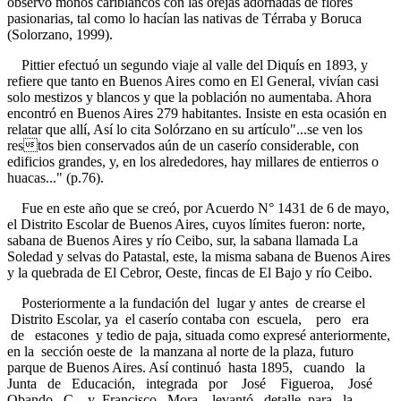
observó monos cariblancos con las orejas adornadas de flores
pasionarias, tal como lo hacían las nativas de Térraba y Boruca
(Solorzano, 1999).
Pittier efectuó un segundo viaje al valle del Diquís en 1893, y
refiere que tanto en Buenos Aires como en El General, vivían casi
solo mestizos y blancos y que la población no aumentaba. Ahora
encontró en Buenos Aires 279 habitantes. Insiste en esta ocasión en
relatar que allí, Así lo cita Solórzano en su artículo"...se ven los
restos bien conservados aún de un caserío considerable, con
edificios grandes, y, en los alrededores, hay millares de entierros o
huacas..." (p.76).
Fue en este año que se creó, por Acuerdo N° 1431 de 6 de mayo,
el Distrito Escolar de Buenos Aires, cuyos límites fueron: norte,
sabana de Buenos Aires y río Ceibo, sur, la sabana llamada La
Soledad y selvas do Patastal, este, la misma sabana de Buenos Aires
y la quebrada de El Cebror, Oeste, fincas de El Bajo y río Ceibo.
Posteriormente a la fundación del lugar y antes de crearse el
Distrito Escolar, ya el caserío contaba con escuela, pero era
de estacones y tedio de paja, situada como expresé anteriormente,
en la sección oeste de la manzana al norte de la plaza, futuro
parque de Buenos Aires. Así continuó hasta 1895, cuando la
Junta de Educación, integrada por José Figueroa, José
Obando C. y Francisco Mora, levantó detalle para la