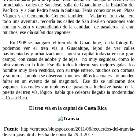
principales calles de San José, salía de Guadalupe a la Estación del
Pacífico y a San Pedro hasta la Sabana. Tenía conexiones en Plaza
Víquez y el Cementerio General también. Viajar en tren vía, era
todo una aventura, recorría las calles de San José en ocasiones solo
con un vagón y dependiendo de la cantidad de pasajeros, si eran
muchos, ese día salían dos vagones.
En 1908 se inaugaró el tren vía de Guadalupe, en la fotografía
podemos ver el tren vía a Guadalupe, lejos de ver calles
pavimentadas y urbanizaciones, nuestra capital todavía era un gran
campo, con casas de adobe y de tejas, no muy seguidas, como lo
obsevamos en la foto. Ese día todos lucieron sus mejores galas, los
hombre muy bien vestidos, con su traje entero, muchos con corbata
y sobrero, tambien se observan muchos niños los cuales no pueden
faltar en un evento de tal magnitud. Ese día se utilizarón dos
vagones, los cuales van repletos de pasajeros, inclusive hasta en la
puerta del tren vía, lógico había que celebrar llegaba la modernidad
a Costa Rica.
El tren vía en la capital de Costa Rica
Fuente
: http://crtrenes.blogspot.com/2011/06/recuerdos-del-tranvia-
de-san-jose.html . Fecha de consulta 29-3-2017