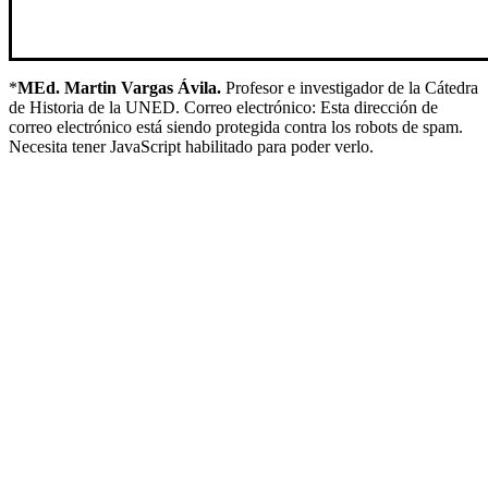
*
MEd. Martin Vargas Ávila.
Profesor e investigador de la Cátedra
de Historia de la UNED. Correo electrónico:
Esta dirección de
correo electrónico está siendo protegida contra los robots de spam.
Necesita tener JavaScript habilitado para poder verlo.
UNIVERSIDAD ESTATAL A DISTANCIA
Escuela de Ciencias Sociales y Humanidades | Edificio C | San
José | Tercer piso | Oficina - 311
(506) 2224-8394 o 2527-2000 | Ext: 2371 |
Apartado postal
1143-1100 Tibás