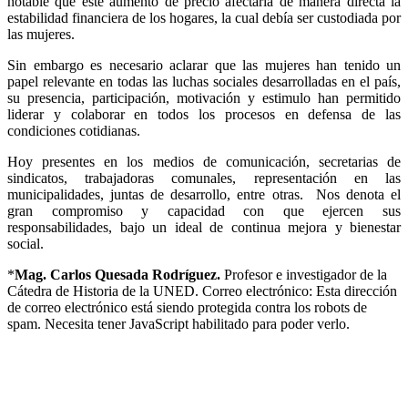
notable que este aumento de precio afectaría de manera directa la
estabilidad financiera de los hogares, la cual debía ser custodiada por
las mujeres.
Sin embargo es necesario aclarar que las mujeres han tenido un
papel relevante en todas las luchas sociales desarrolladas en el país,
su presencia, participación, motivación y estimulo han permitido
liderar y colaborar en todos los procesos en defensa de las
condiciones cotidianas.
Hoy presentes en los medios de comunicación, secretarias de
sindicatos, trabajadoras comunales, representación en las
municipalidades, juntas de desarrollo, entre otras. Nos denota el
gran compromiso y capacidad con que ejercen sus
responsabilidades, bajo un ideal de continua mejora y bienestar
social.
*
Mag. Carlos Quesada Rodríguez.
Profesor e investigador de la
Cátedra de Historia de la UNED. Correo electrónico:
Esta dirección
de correo electrónico está siendo protegida contra los robots de
spam. Necesita tener JavaScript habilitado para poder verlo.
UNIVERSIDAD ESTATAL A DISTANCIA
Escuela de Ciencias Sociales y Humanidades | Edificio C | San
José | Tercer piso | Oficina - 311
(506) 2224-8394 o 2527-2000 | Ext: 2371 |
Apartado postal