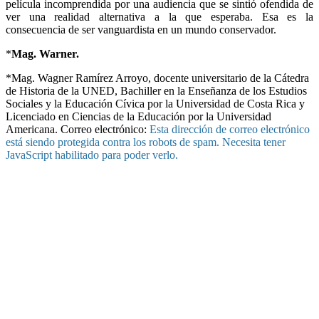
película incomprendida por una audiencia que se sintió ofendida de
ver una realidad alternativa a la que esperaba. Esa es la
consecuencia de ser vanguardista en un mundo conservador.
*
Mag. Warner.
*Mag. Wagner Ramírez Arroyo, docente universitario de la Cátedra
de Historia de la UNED, Bachiller en la Enseñanza de los Estudios
Sociales y la Educación Cívica por la Universidad de Costa Rica y
Licenciado en Ciencias de la Educación por la Universidad
Americana. Correo electrónico:
Esta dirección de correo electrónico
está siendo protegida contra los robots de spam. Necesita tener
JavaScript habilitado para poder verlo.
UNIVERSIDAD ESTATAL A DISTANCIA
Escuela de Ciencias Sociales y Humanidades | Edificio C | San
José | Tercer piso | Oficina - 311
(506) 2224-8394 o 2527-2000 | Ext: 2371 |
Apartado postal
1143-1100 Tibás