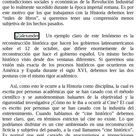
contradicciones sociales y económicas de la Revolución Industrial
que lo realmente sucedido durante la época imperial romana. Es por
este motivo que los que trabajamos con la Historia debemos leer
“miles de libros”, si queremos tener una comprensión menos
subjetiva de los hechos pasados.
Un ejemplo claro de este fenómeno es la
reconstrucción histórica que hacen los gobiernos latinoamericanos
sobre el 12 de octubre, que difiere enormemente de la
reconstrucción que hace el gobierno español. Un mismo hecho
histórico visto desde dos ventanas diferentes. Si queremos una
visión más exacta de los procesos históricos que ocurrieron en
América y España durante el siglo XVI, debemos leer las dos
posturas con el mismo rigor académico.
Así, como esto le ocurre a la Historia como disciplina, la cual es
escrita por personas académicas que se han casado con el método
científico y se autodenominan baluartes de la objetividad y la
rigurosidad investigativa ¿Cómo no le iba a ocurrir al Cine? El cual
es escrito por personas que se han casado con la industria del
entretenimiento. Cuando hablamos de “cine histórico” debemos
tener claro, que, en términos estrictos tal cine no existe. Lo que
podríamos disfrutar es un cine ambientado en una reconstrucción
ficticia y subjetiva del pasado, a la cual llamamos “cine histórico”.
Es normal que esté cargado de anacronismos e imprecisiones