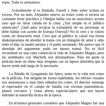
sepia. Todo es armonioso.
Actoralmente sí es limitada. Farrell y Jolie sobre actúan en
exceso. Por un lado, Alejandro mueve su rostro como si tuviera un
constante brote psicótico y Olimpia habla con un anacrónico acento
ruso que no tiene cabida en la cinta. ¿Tan simple es el público
americano? ¿Qué para recalcar la extranjería de un personaje se
debe hablar con acento de Europa Oriental? No lo creo y lo valoro
como un desacierto total. Creo que al público le cansó esa forma
shakespeariana de abordar la trama con un triángulo de amor y odio
entre el hijo, la madre asesina y el padre asesinado. Me parece que el
abordaje del argumento pudo ser menos teatral. No es fácil
reconstruir en una cinta comercial la vida de Alejandro Magno, pero
las similitudes con Macbeth son abrumadoras. Para mi gusto la
película tiene un ritmo muy irregular, cae en lapsos aburridos que la
hacen sentir más larga de lo necesario.
La Batalla de Gaugamela fue épica, tanto en la vida real como
en la película. Fue dirigida de forma espléndida, los efectos visuales
son armoniosos y muy bien editados los cortes. El director sumerge
al espectador en el campo de batalla con escenas panorámicas,
planos cercanos y vistas aéreas espectaculares que nos hacen
entender la maravilla táctica de la época.
En términos generales considero que Alejandro Magno fue una