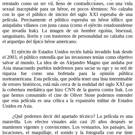
retratado como un ser vil, lleno de contradicciones, con una vida
sexual inaceptable para un héroe, en pocos términos: No calzaba
con lo que el público de inicios del siglo XXI esperaba de una
película. Precisamente el público esperaba un héroe idílico que
aniquilaba villanos con justa causa (como el ejército estadounidense
que invadía Irak). La imagen de un hombre egoísta, bisexual,
sanguinario, llorón y con trastornos de personalidad no calzaba con
el arquetipo del típico héroe americano.
El ejército de Estados Unidos recién había invadido Irak desde
el 2003, el público entendía que las invasiones tenían como objetivo
salvar al mundo. La idea de un Alejandro Magno que andaba por
Asia masacrando pueblos indefensos para saciar su ego y su sed de
riqueza fue como una bofetada para la opinión pública
norteamericana. Esta película, que podría tener una lista interminable
de errores históricos, está más cerca de la realidad del siglo XXI que
la cobertura mediática que hizo CNN de la guerra contra Irak. Los
que hemos consumido el cine de Oliver Stone podemos entender
que esta película es una crítica a la expansión militar de Estados
Unidos en Asia.
¿Qué podemos decir del apartado técnico? La película es una
maravilla. Los efectos visuales aún casi 20 años después se
mantienen vigentes y convincentes. Los vestuarios, los paisajes, las
locaciones, el maquillaje, el sonido y la fotografía con ese tinte