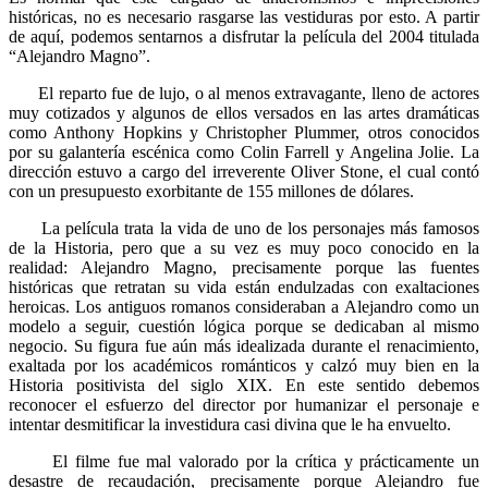
históricas, no es necesario rasgarse las vestiduras por esto. A partir
de aquí, podemos sentarnos a disfrutar la película del 2004 titulada
“Alejandro Magno”.
El reparto fue de lujo, o al menos extravagante, lleno de actores
muy cotizados y algunos de ellos versados en las artes dramáticas
como Anthony Hopkins y Christopher Plummer, otros conocidos
por su galantería escénica como Colin Farrell y Angelina Jolie. La
dirección estuvo a cargo del irreverente Oliver Stone, el cual contó
con un presupuesto exorbitante de 155 millones de dólares.
La película trata la vida de uno de los personajes más famosos
de la Historia, pero que a su vez es muy poco conocido en la
realidad: Alejandro Magno, precisamente porque las fuentes
históricas que retratan su vida están endulzadas con exaltaciones
heroicas. Los antiguos romanos consideraban a Alejandro como un
modelo a seguir, cuestión lógica porque se dedicaban al mismo
negocio. Su figura fue aún más idealizada durante el renacimiento,
exaltada por los académicos románticos y calzó muy bien en la
Historia positivista del siglo XIX. En este sentido debemos
reconocer el esfuerzo del director por humanizar el personaje e
intentar desmitificar la investidura casi divina que le ha envuelto.
El filme fue mal valorado por la crítica y prácticamente un
desastre de recaudación, precisamente porque Alejandro fue