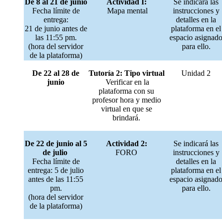
De 8 al 21 de junio
Actividad I:
Se indicará las
Fecha límite de
Mapa mental
instrucciones y
entrega:
detalles en la
21 de junio antes de
plataforma en el
las 11:55 pm.
espacio asignad
(hora del servidor
para ello.
de la plataforma)
De 22 al 28 de
Tutoría 2: Tipo virtual
Unidad 2
junio
Verificar en la
plataforma con su
profesor hora y medio
virtual en que se
brindará.
De 22 de junio al 5
Actividad 2:
Se indicará las
de julio
FORO
instrucciones y
Fecha límite de
detalles en la
entrega: 5 de julio
plataforma en el
antes de las 11:55
espacio asignad
pm.
para ello.
(hora del servidor
de la plataforma)