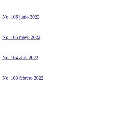
No. 106 junio 2022
No. 105 mayo 2022
No. 104 abril 2022
No. 103 febrero 2022
UNIVERSIDAD ESTATAL A DISTANCIA
Escuela de Ciencias Sociales y Humanidades | Edificio C | San
José | Tercer piso | Oficina - 311
(506) 2224-8394 o 2527-2000 | Ext: 2371 |
Apartado postal
1143-1100 Tibás