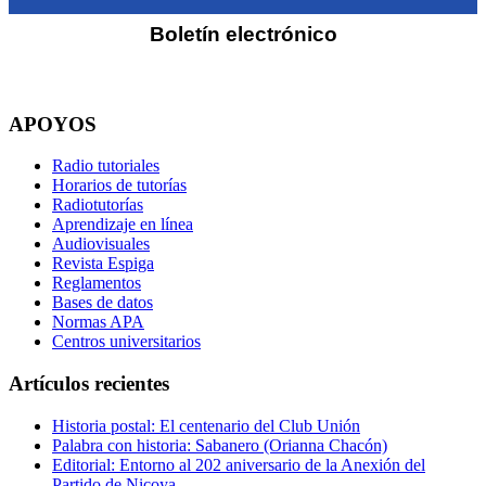
Boletín electrónico
APOYOS
Radio tutoriales
Horarios de tutorías
Radiotutorías
Aprendizaje en línea
Audiovisuales
Revista Espiga
Reglamentos
Bases de datos
Normas APA
Centros universitarios
Artículos recientes
Historia postal: El centenario del Club Unión
Palabra con historia: Sabanero (Orianna Chacón)
Editorial: Entorno al 202 aniversario de la Anexión del
Partido de Nicoya