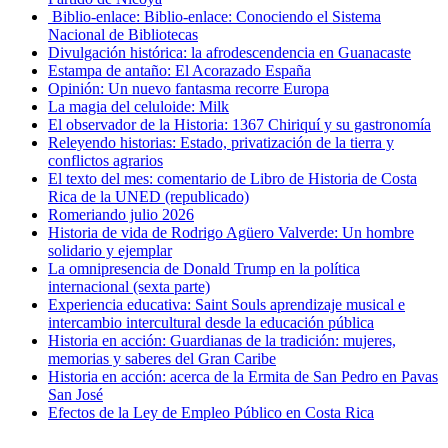
Biblio-enlace: Biblio-enlace: Conociendo el Sistema
Nacional de Bibliotecas
Divulgación histórica: la afrodescendencia en Guanacaste
Estampa de antaño: El Acorazado España
Opinión: Un nuevo fantasma recorre Europa
La magia del celuloide: Milk
El observador de la Historia: 1367 Chiriquí y su gastronomía
Releyendo historias: Estado, privatización de la tierra y
conflictos agrarios
El texto del mes: comentario de Libro de Historia de Costa
Rica de la UNED (republicado)
Romeriando julio 2026
Historia de vida de Rodrigo Agüero Valverde: Un hombre
solidario y ejemplar
La omnipresencia de Donald Trump en la política
internacional (sexta parte)
Experiencia educativa: Saint Souls aprendizaje musical e
intercambio intercultural desde la educación pública
Historia en acción: Guardianas de la tradición: mujeres,
memorias y saberes del Gran Caribe
Historia en acción: acerca de la Ermita de San Pedro en Pavas
San José
Efectos de la Ley de Empleo Público en Costa Rica